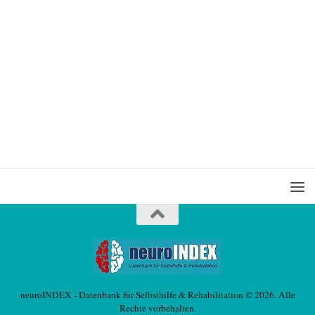
neuroINDEX - Datenbank für Selbsthilfe & Rehabilitation © 2026. Alle
Rechte vorbehalten.