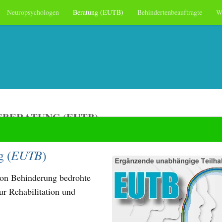
Neuropsychologen
Beratung (EUTB)
Behindertenbeauftragte
W
BERATUNG (EUTB)
EUTB
g (
)
von Behinderung bedrohte
ur Rehabilitation und