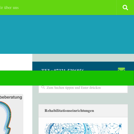
ir über uns
TEL: 07321-5306856
Rehabilitationseinrichtungen