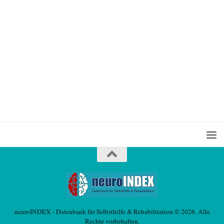
neuroINDEX - Datenbank für Selbsthilfe & Rehabilitation © 2026. Alle
Rechte vorbehalten.