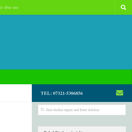
ir über uns
TEL: 07321-5306856