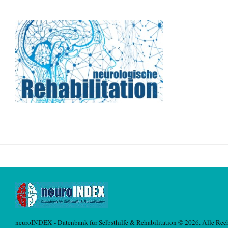
neuroINDEX - Datenbank für Selbsthilfe & Rehabilitation © 2026. Alle Rech