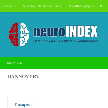
Startseite
Neurologische Rehabilitation
Selbsthilfegruppen (SHG)
Skip to content
Impressum
HANNOVER2
Therapeut