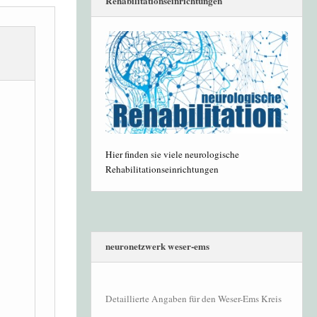
Rehabilitationseinrichtungen
Hier finden sie viele neurologische
Rehabilitationseinrichtungen
neuronetzwerk weser-ems
Detaillierte Angaben für den Weser-Ems Kreis