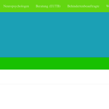
Neuropsychologen
Beratung (EUTB)
Behindertenbeauftragte
W