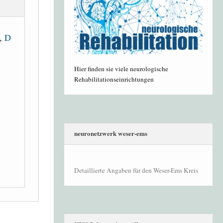
,
D
Hier finden sie viele neurologische
Rehabilitationseinrichtungen
neuronetzwerk weser-ems
Detaillierte Angaben für den Weser-Ems Kreis