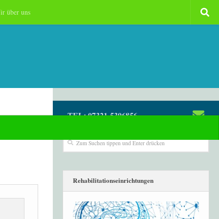
ir über uns
TEL: 07321-5306856
Rehabilitationseinrichtungen