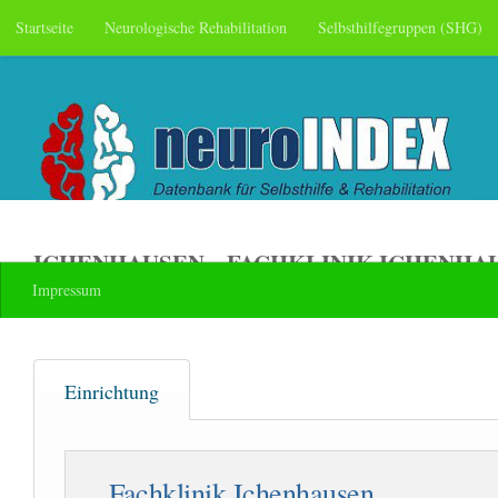
Startseite
Neurologische Rehabilitation
Selbsthilfegruppen (SHG)
Skip to content
ICHENHAUSEN – FACHKLINIK ICHENHA
Impressum
Einrichtung
Fachklinik Ichenhausen