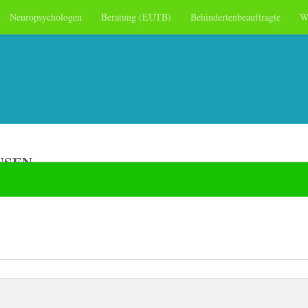
Neuropsychologen
Beratung (EUTB)
Behindertenbeauftragte
W
USEN