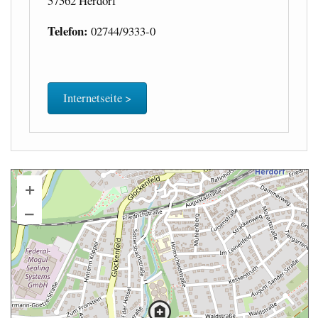
57562 Herdorf
Telefon:
02744/9333-0
Internetseite >
+
–