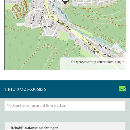
©
OpenStreetMap
contributors.
Plugin
TEL: 07321-5306856
Rehabilitationseinrichtungen