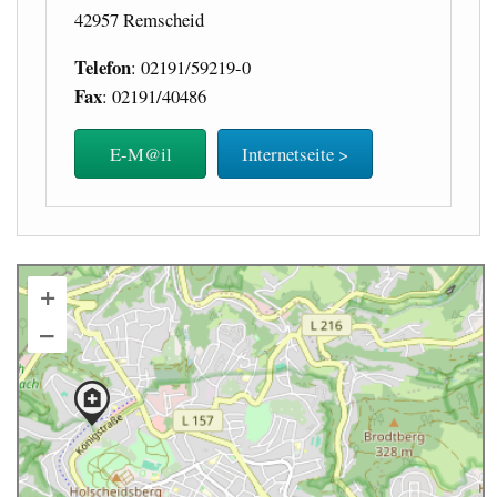
42957 Remscheid
Telefon
: 02191/59219-0
Fax
: 02191/40486
E-M@il
Internetseite >
+
–