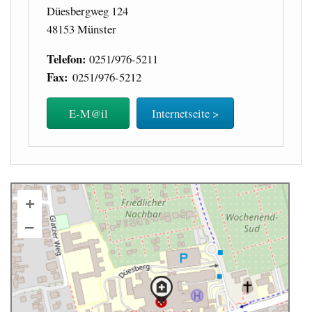
Düesbergweg 124
48153 Münster
Telefon:
0251/976-5211
Fax:
0251/976-5212
E-M@il
Internetseite >
+
–