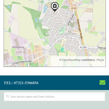
©
OpenStreetMap
contributors.
Plugin
TEL: 07321-5306856