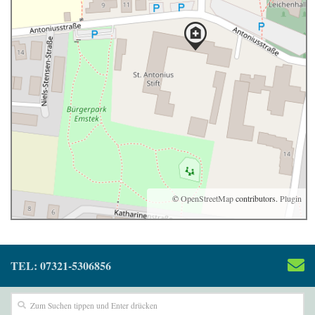
©
OpenStreetMap
contributors.
Plugin
TEL: 07321-5306856