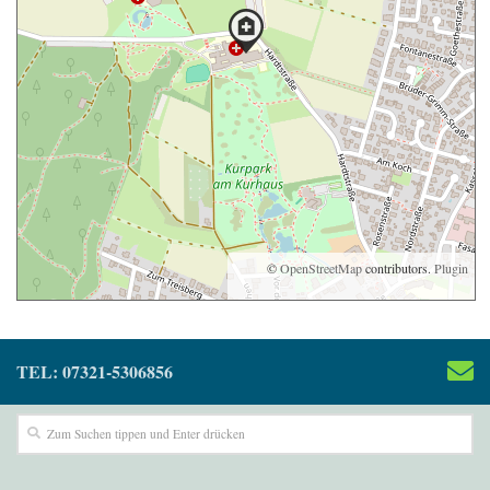
©
OpenStreetMap
contributors.
Plugin
TEL: 07321-5306856