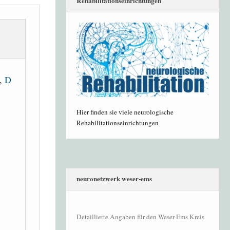
Rehabilitationseinrichtungen
,
D
Hier finden sie viele neurologische
Rehabilitationseinrichtungen
neuronetzwerk weser-ems
Detaillierte Angaben für den Weser-Ems Kreis