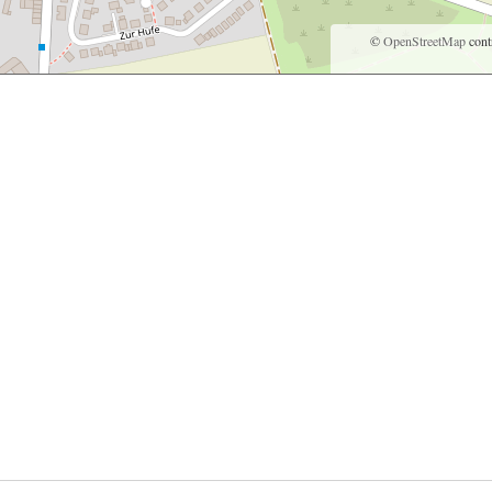
©
OpenStreetMap
cont