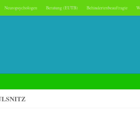
Neuropsychologen
Beratung (EUTB)
Behindertenbeauftragte
W
ULSNITZ