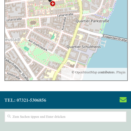
©
OpenStreetMap
contributors.
Plugin
TEL: 07321-5306856